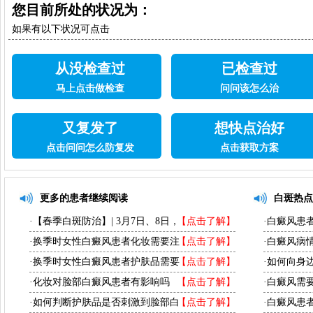
您目前所处的状况为：
如果有以下状况可点击
从没检查过
已检查过
马上点击做检查
问问该怎么治
又复发了
想快点治好
点击问问怎么防复发
点击获取方案
更多的患者继续阅读
白斑热点
·【春季白斑防治】| 3月7日、8日，
【点击了解】
·白癜风患
·换季时女性白癜风患者化妆需要注
【点击了解】
·白癜风病
·换季时女性白癜风患者护肤品需要
【点击了解】
·如何向身
·化妆对脸部白癜风患者有影响吗
【点击了解】
·白癜风需
·如何判断护肤品是否刺激到脸部白
【点击了解】
·白癜风患