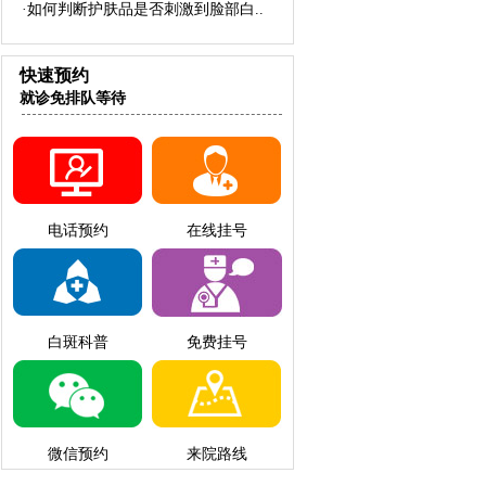
·
如何判断护肤品是否刺激到脸部白
..
快速预约
就诊免排队等待
电话预约
在线挂号
白斑科普
免费挂号
微信预约
来院路线