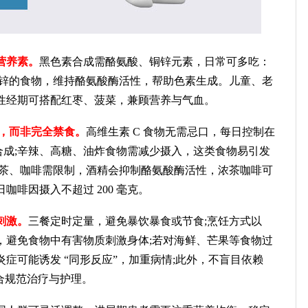
营养素。
黑色素合成需酪氨酸、铜锌元素，日常可多吃：
铜锌的食物，维持酪氨酸酶活性，帮助色素生成。儿童、老
性经期可搭配红枣、菠菜，兼顾营养与气血。
，而非完全禁食。
高维生素 C 食物无需忌口，每日控制在
素合成;辛辣、高糖、油炸食物需减少摄入，这类食物易引发
浓茶、咖啡需限制，酒精会抑制酪氨酸酶活性，浓茶咖啡可
啡因摄入不超过 200 毫克。
刺激。
三餐定时定量，避免暴饮暴食或节食;烹饪方式以
，避免食物中有害物质刺激身体;若对海鲜、芒果等食物过
症可能诱发 “同形反应”，加重病情;此外，不盲目依赖
合规范治疗与护理。