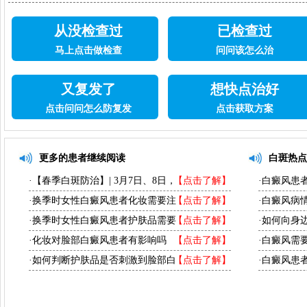
从没检查过
已检查过
马上点击做检查
问问该怎么治
又复发了
想快点治好
点击问问怎么防复发
点击获取方案
更多的患者继续阅读
白斑热点
·【春季白斑防治】| 3月7日、8日，
【点击了解】
·白癜风患
·换季时女性白癜风患者化妆需要注
【点击了解】
·白癜风病
·换季时女性白癜风患者护肤品需要
【点击了解】
·如何向身
·化妆对脸部白癜风患者有影响吗
【点击了解】
·白癜风需
·如何判断护肤品是否刺激到脸部白
【点击了解】
·白癜风患