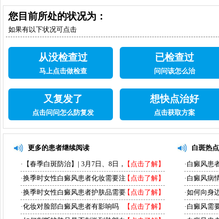
下一篇：
医院魏明辉医生不定期巡诊开启
您目前所处的状况为：
【春季白斑防治】| 3月7日、8日，上海秦立模主任即
如果有以下状况可点击
将到诊，助力白癜风科学抗复发！
从没检查过
已检查过
马上点击做检查
问问该怎么治
又复发了
想快点治好
点击问问怎么防复发
点击获取方案
更多的患者继续阅读
白斑热点
·【春季白斑防治】| 3月7日、8日，
【点击了解】
·白癜风患
·换季时女性白癜风患者化妆需要注
【点击了解】
·白癜风病
·换季时女性白癜风患者护肤品需要
【点击了解】
·如何向身
·化妆对脸部白癜风患者有影响吗
【点击了解】
·白癜风需